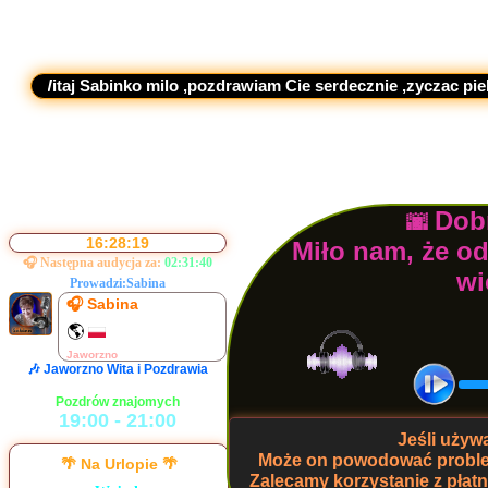
j Sabinko milo ,pozdrawiam Cie serdecznie ,zyczac pieknego w
Ramówka na dziś
Dobr
🌆
16:28:20
Miło nam, że o
🎧 Następna audycja za:
02:31:39
wi
Prowadzi:
Sabina
🎧 Sabina
🌎
Jaworzno
🎶 Jaworzno Wita i Pozdrawia
Pozdrów znajomych
19:00 - 21:00
Jeśli uży
🎧 Hajmacik
Może on powodować problem
🌴 Na Urlopie 🌴
🌎
Zalecamy korzystanie z pła