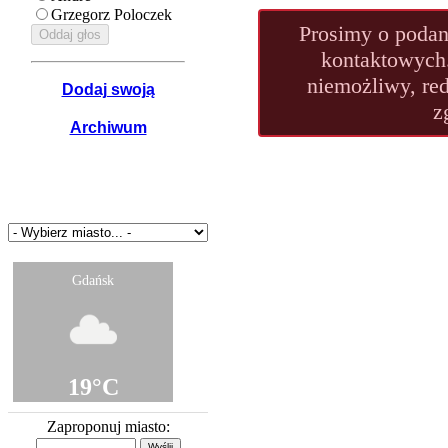
Grzegorz Poloczek
Prosimy o poda
kontaktowych.
niemożliwy, re
Dodaj swoją
z
Archiwum
Pogoda Panel
Gdańsk
19°C
Częściowe zachmurzenie
Zaproponuj miasto: