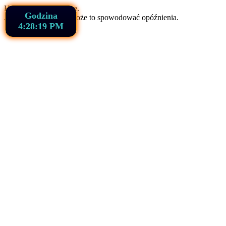
Hajmacik ładuje stronę.
Godzina
Jeśli używasz VPN, może to spowodować opóźnienia.
4:28:20 PM