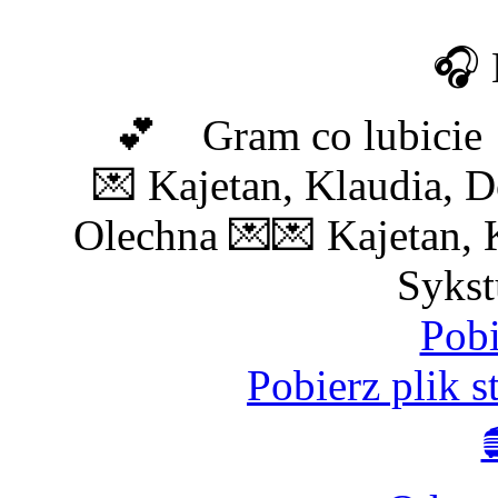
🎧 
💕 Gram co lubici
💌 Kajetan, Klaudia, D
Olechna 💌
💌 Kajetan, 
Sykst
Pobi
Pobierz plik 