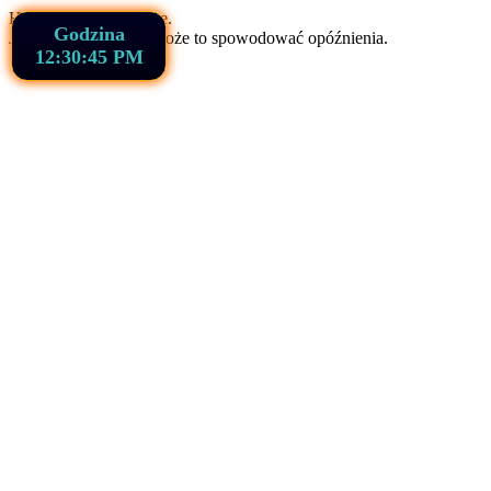
Hajmacik ładuje stronę.
Godzina
Jeśli używasz VPN, może to spowodować opóźnienia.
12:30:46 PM