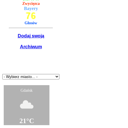
Zwycięzca
Bayery
76
Głosów
Dodaj swoją
Archiwum
Pogoda Panel
Gdańsk
21°C
Częściowe zachmurzenie