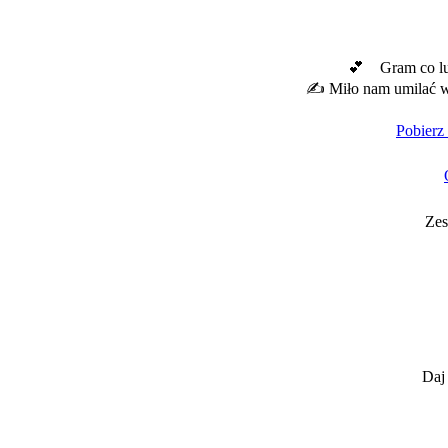
💕 Gram co l
✍️ Miło nam umilać w
Pobierz
Zes
Daj