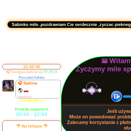
abinko milo ,pozdrawiam Cie serdecznie ,zyczac pieknego wiecz
🎧 Sabina
🌎
Ramówka na dziś
Witamy
🌇
Jaworzno
12:30:46
Życzymy mile s
🎶 Czwartek z...
🎧 Następna audycja za:
07:29:13
Prowadzi:
Sabina
Pozdrów znajomych
20:00 - 22:00
🎧 Hajmacik
🌎
Cały Świat
🎶 Autopilot
Jeśli uży
Miłego słuchania
Może on powodować problem
22:00 - 24:00
Zalecamy korzystanie z pła
🌴 Na Urlopie 🌴
słu