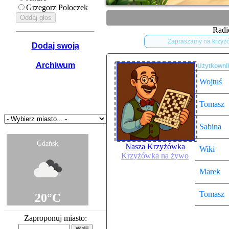
Grzegorz Poloczek
Radi
Zapraszamy na krzyż
Dodaj swoją
Archiwum
Użytkowni
Wojtuś
Tomasz
Pogoda Panel
Sabina
Gdańsk
Nasza Krzyżówka
Wiki
Krzyżówka na żywo
Marek
Tomasz
20°C
Pochmurno
Zaproponuj miasto: