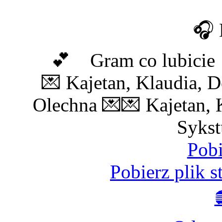
🎧 
💕 Gram co lubici
💌 Kajetan, Klaudia, D
Olechna 💌
💌 Kajetan, 
Sykst
Pobi
Pobierz plik 