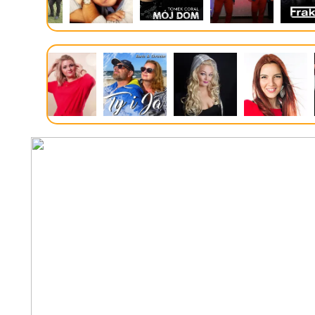
Sygnał od policjantów i zatrzyman
Opublikowano: 2026-08-07 11:52
Gdzie jest burza? Intensywnie pada
Opublikowano: 2026-08-07 04:49
Znany dolnośląski adwokat zatrzym
ujawniliśmy kilka miesięcy temu
Opublikowano: 2026-08-06 13:21
Zmiany w ochronie zdrowia. Co p
Opublikowano: 2026-08-07 11:32
Bruksela reaguje na rosyjskie nal
Opublikowano: 2026-08-07 11:31
Samochód uderzył w żłobek. Ewa
Opublikowano: 2026-08-07 11:12
Dolphin sparaliżował część Japoni
Opublikowano: 2026-08-07 11:11
Zwłoki partnera przewiozła wózki
sprzed lat rozwiązana