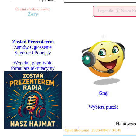
Ostatnio dodane miasto:
Legenda:
🗓️ Nasza 
Żory
Kontakt Radio Panel
dj
Zostań Prezenterem
Zamów Ogłoszenie
Sugestie i Pomysły
Wypełnij poprawnie
formularz rekrutacyjny
25 lat z Andrzejem
Graj!
Opublikowano: 2026-08-07 11:57
Sygnał od policjantów i zatrzyman
Wybierz puzzle
Opublikowano: 2026-08-07 11:52
Gdzie jest burza? Intensywnie pada
Najnowsz
Opublikowano: 2026-08-07 04:49
Znany dolnośląski adwokat zatrzym