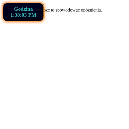
Hajmacik ładuje stronę.
Godzina
Jeśli używasz VPN, może to spowodować opóźnienia.
1:38:04 PM