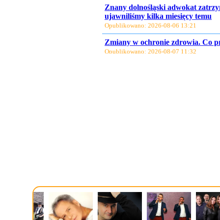
ujawniliśmy kilka miesięcy temu
Opublikowano: 2026-08-06 13:21
Zmiany w ochronie zdrowia. Co p
Opublikowano: 2026-08-07 11:32
Bruksela reaguje na rosyjskie nal
Opublikowano: 2026-08-07 11:31
Samochód uderzył w żłobek. Ewa
Opublikowano: 2026-08-07 11:12
Dolphin sparaliżował część Japoni
Opublikowano: 2026-08-07 11:11
Zwłoki partnera przewiozła wózki
sprzed lat rozwiązana
Opublikowano: 2026-08-07 11:02
14-latek otworzył ogień w szkole,
informacje
Opublikowano: 2026-08-07 04:28
25 lat z Andrzejem
Opublikowano: 2026-08-07 11:57